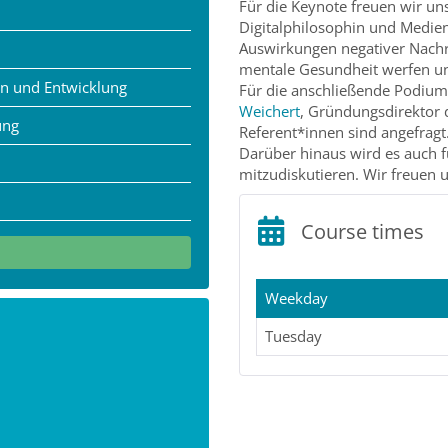
Für die Keynote freuen wir un
Digitalphilosophin und Medienf
Auswirkungen negativer Nachr
mentale Gesundheit werfen un
den und Entwicklung
Für die anschließende Podium
Weichert
, Gründungsdirektor d
ung
Referent*innen sind angefragt
Darüber hinaus wird es auch fü
mitzudiskutieren. Wir freuen
Course times
Weekday
Tuesday