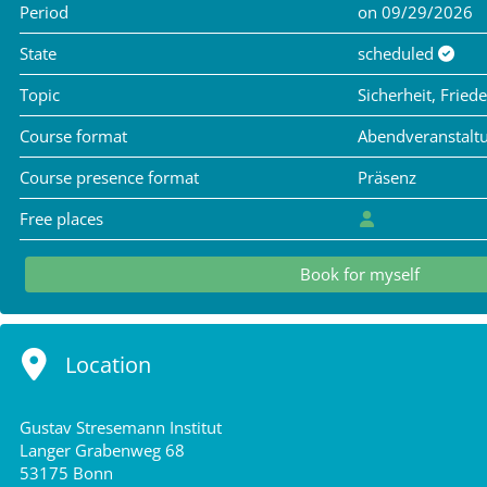
Period
on 09/29/2026
State
scheduled
Topic
Sicherheit, Frie
Course format
Abendveranstalt
Course presence format
Präsenz
Free places
Book for myself
Location
Gustav Stresemann Institut
Langer Grabenweg 68
53175 Bonn