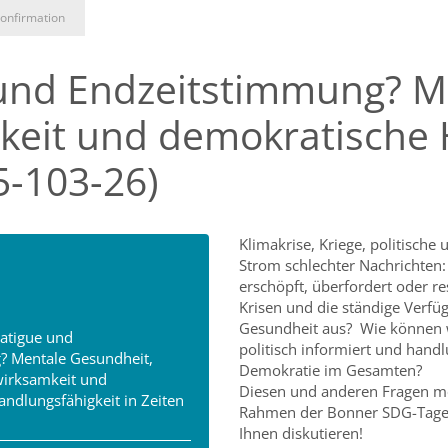
onfirmation
und Endzeitstimmung? M
mkeit und demokratische 
5-103-26)
Klimakrise, Kriege, politische
Strom schlechter Nachrichten:
erschöpft, überfordert oder re
Krisen und die ständige Verfü
Gesundheit aus? Wie können w
atigue und
politisch informiert und handl
? Mentale Gesundheit,
Demokratie im Gesamten?
twirksamkeit und
Diesen und anderen Fragen mö
ndlungsfähigkeit in Zeiten
Rahmen der Bonner SDG-Tage
Ihnen diskutieren!