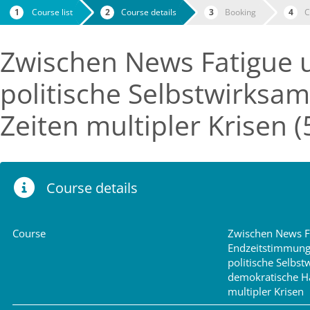
Course list
Course details
Booking
C
Zwischen News Fatigue 
politische Selbstwirksa
Zeiten multipler Krisen (
Course details
Course
Zwischen News F
Endzeitstimmung
politische Selbs
demokratische Ha
multipler Krisen