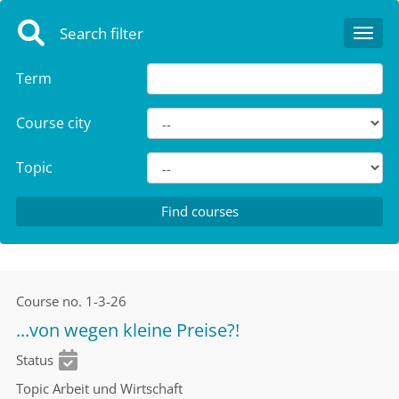
Search filter
Toggl
Term
Course city
Topic
Course no.
1-3-26
...von wegen kleine Preise?!
Status
Topic
Arbeit und Wirtschaft