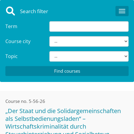
Search filter
Toggl
Term
Course city
Topic
Course no.
5-56-26
„Der Staat und die Solidargemeinschaften
als Selbstbedienungsladen“ –
Wirtschaftskriminalität durch