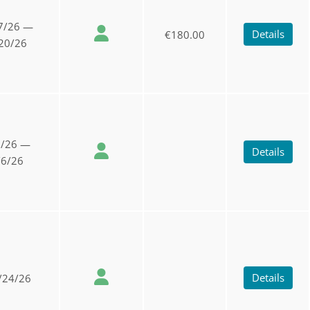
7/26 —
Details
€180.00
20/26
2/26 —
Details
/6/26
Details
/24/26