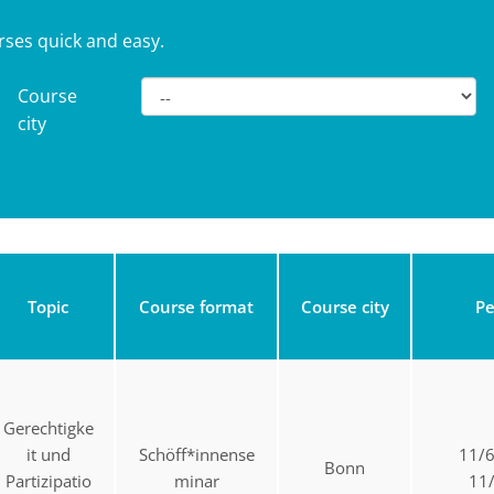
rses quick and easy.
Course
city
Topic
Course format
Course city
Pe
Gerechtigke
it und
Schöff*innense
11/
Bonn
Partizipatio
minar
11