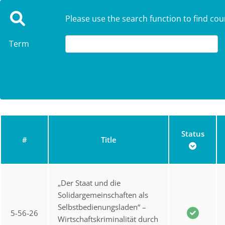
Please use the search function to find cou
Term
Status
#
Title
„Der Staat und die
Solidargemeinschaften als
Selbstbedienungsladen“ –
5-56-26
Wirtschaftskriminalität durch