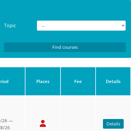
Topic
riod
Places
Fee
Details
6/26 —
Details
/8/26