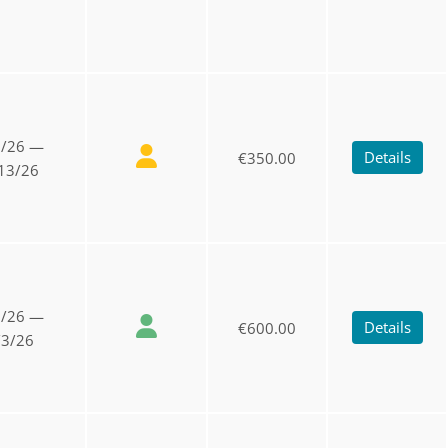
9/26 —
Details
€350.00
13/26
7/26 —
Details
€600.00
/3/26