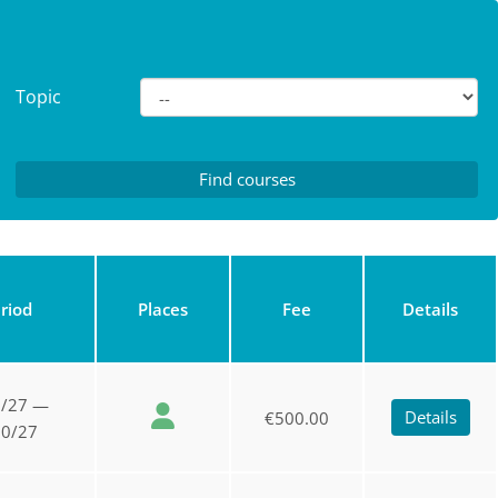
Topic
riod
Places
Fee
Details
6/27 —
Details
€500.00
20/27