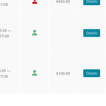
Details
€450.00
21/26
2/26 —
Details
27/26
5/26 —
Details
€100.00
27/26