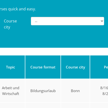
rses quick and easy.
Course
city
Topic
Course format
Course city
Pe
Arbeit und
8/1
Bildungsurlaub
Bonn
Wirtschaft
8/