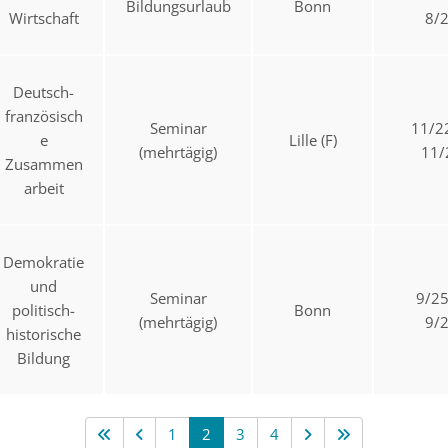
Bildungsurlaub
Bonn
Wirtschaft
8/
Deutsch-
französisch
Seminar
11/2
e
Lille (F)
(mehrtägig)
11/
Zusammen
arbeit
Demokratie
und
Seminar
9/2
politisch-
Bonn
(mehrtägig)
9/
historische
Bildung
1
2
3
4