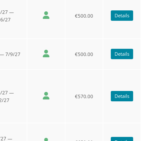
2/27 —
Details
€500.00
16/27
Details
 — 7/9/27
€500.00
8/27 —
Details
€570.00
2/27
/27 —