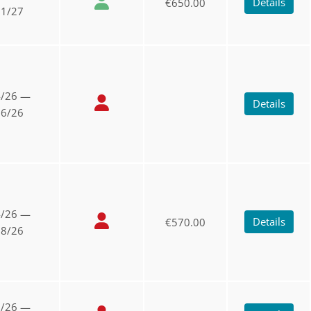
Details
€650.00
11/27
4/26 —
Details
16/26
4/26 —
Details
€570.00
28/26
7/26 —